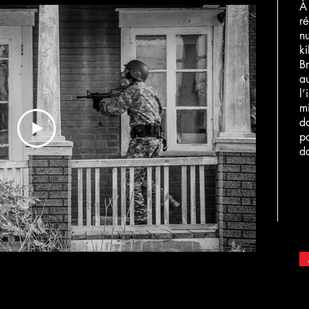
À 
ré
nu
ki
Br
au
l’
mi
d
po
da