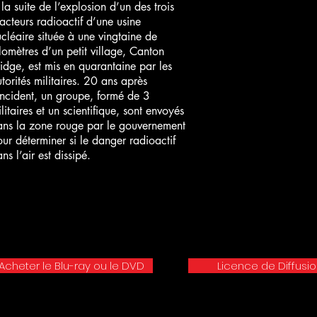
la suite de l’explosion d’un des trois
acteurs radioactif d’une usine
cléaire située à une vingtaine de
lomètres d’un petit village, Canton
idge, est mis en quarantaine par les
torités militaires. 20 ans après
incident, un groupe, formé de 3
litaires et un scientifique, sont envoyés
ans la zone rouge par le gouvernement
ur déterminer si le danger radioactif
ns l’air est dissipé.
Acheter le Blu-ray ou le DVD
Licence de Diffusi