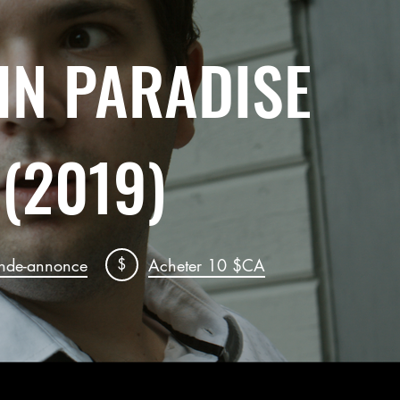
IN PARADISE
(2019)
$
ande-annonce
Acheter 10 $CA