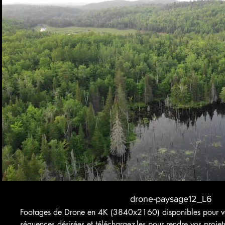
Voir bande-annonce
$
Achete
drone-paysage12_L6
Footages de Drone en 4K (3840x2160) disponibles pour vos
séquences désirées et téléchargez-les pour rendre vos projet