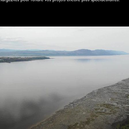
Voir bande-annonce
$
Acheter 4 $CA