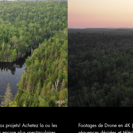
r 5,50 $CA
00:35
 projets! Achetez la ou les
Footages de Drone en 4K (
s encore plus spectaculaires.
séquences désirées et téléc