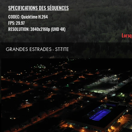
SPECIFICATIONS DES SÉQUENCES
CODEC: Quicktime H.264
FPS: 29.97
RESOLUTION: 3840x2160p (UHD 4K)
Lorsq
GRANDES ESTRADES - ST-TITE
Voir bande-annonce
$
Achete