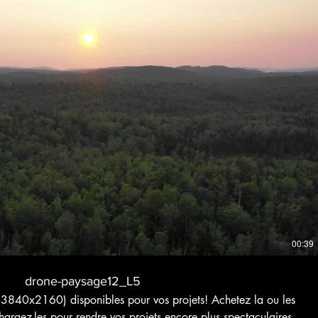
Voir bande-annonce
$
Acheter 6 $CA
00:39
drone-paysage12_L5
3840x2160) disponibles pour vos projets! Achetez la ou les
hargez-les pour rendre vos projets encore plus spectaculaires.