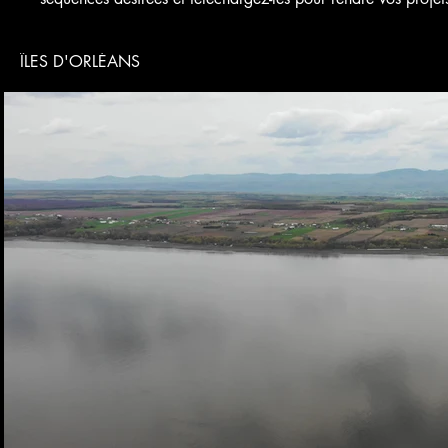
ÎLES D'ORLÉANS
Voir bande-annonce
$
Achete